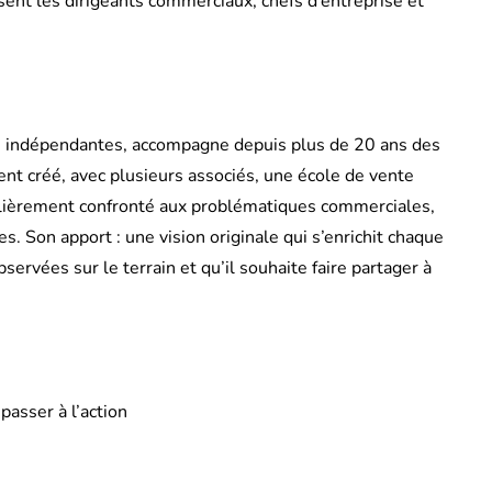
ent les dirigeants commerciaux, chefs d’entreprise et
le
Réussissez vos projets
al ?
scolaires
m
By
amis2web@gmail.com
12 April 2023
és indépendantes, accompagne depuis plus de 20 ans des
t créé, avec plusieurs associés, une école de vente
ulièrement confronté aux problématiques commerciales,
s. Son apport : une vision originale qui s’enrichit chaque
ervées sur le terrain et qu’il souhaite faire partager à
asser à l’action