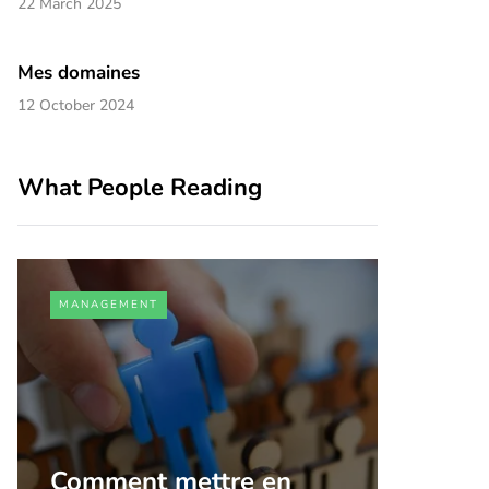
22 March 2025
Mes domaines
12 October 2024
What People Reading
MANAGEMENT
MARKETI
Comment mettre en
9 JOB