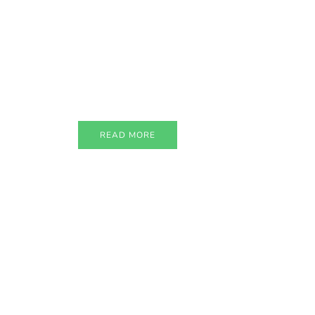
PARTNERS
Just add here your
partners image or
promo text
READ MORE