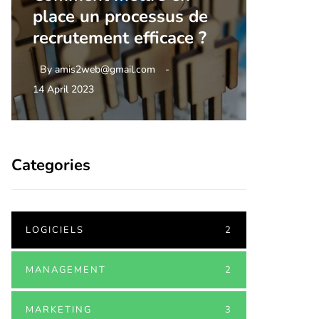
place un processus de
PAIEN
recrutement efficace ?
ET QU
By
amis2web@gmail.com
By
amis2
14 April 2023
14 July 20
Categories
LOGICIELS
2
MANAGEMENT
2
MARKETING
3