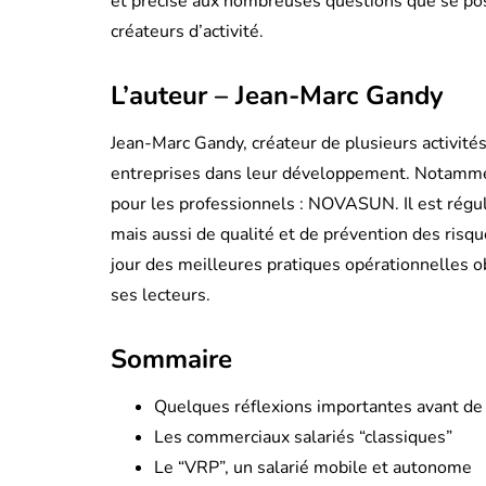
et précise aux nombreuses questions que se pos
Qu'est-ce que 
créateurs d’activité.
marketing digit
L’auteur – Jean-Marc Gandy
By
amis2web@gmail.co
11 April 2023
Jean-Marc Gandy, créateur de plusieurs activit
entreprises dans leur développement. Notammen
pour les professionnels : NOVASUN. Il est rég
mais aussi de qualité et de prévention des risque
jour des meilleures pratiques opérationnelles obs
ses lecteurs.
Sommaire
Quelques réflexions importantes avant de p
Les commerciaux salariés “classiques”
Le “VRP”, un salarié mobile et autonome