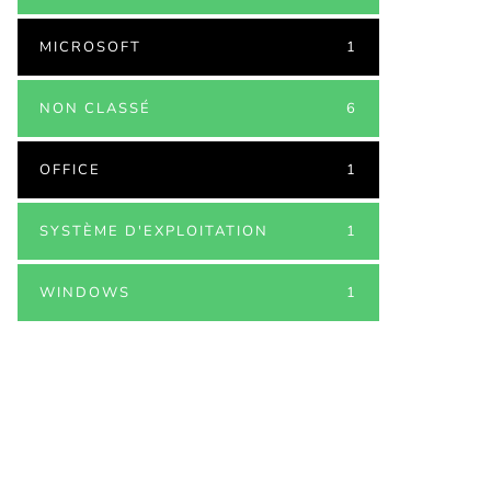
MICROSOFT
1
NON CLASSÉ
6
OFFICE
1
SYSTÈME D'EXPLOITATION
1
WINDOWS
1