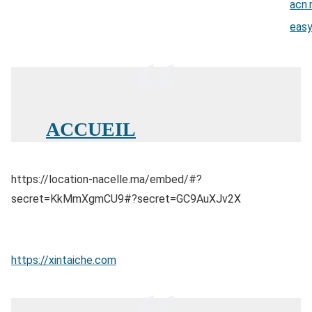
acn
eas
ACCUEIL
https://location-nacelle.ma/embed/#?
secret=KkMmXgmCU9#?secret=GC9AuXJv2X
https://xintaiche.com