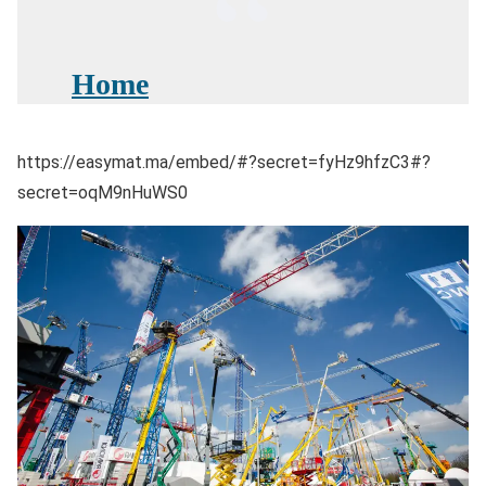
Home
https://easymat.ma/embed/#?secret=fyHz9hfzC3#?
secret=oqM9nHuWS0