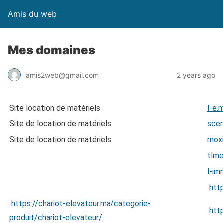
Amis du web
Mes domaines
amis2web@gmail.com
2 years ago
Site location de matériels
l-e.
Site de location de matériels
scen
Site de location de matériels
moxi
tlme
l-im
htt
https://chariot-elevateur.ma/categorie-
http
produit/chariot-elevateur/