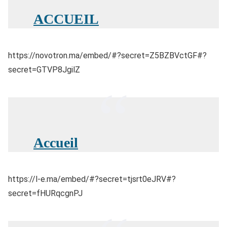
ACCUEIL
https://novotron.ma/embed/#?secret=Z5BZBVctGF#?
secret=GTVP8JgilZ
Accueil
https://l-e.ma/embed/#?secret=tjsrt0eJRV#?
secret=fHURqcgnPJ