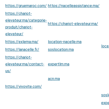
https://gruemaroc.com/
https://nacelleassistance.ma/
https://chariot-
elevateur.ma/categorie-
https://chariot-elevateur.ma/
produit/chariot-
elevateur/
https://exlema.ma/
location-nacelle.ma
loca
https://lanacelle.fr/
soslocation.ma
https://chariot-
elevateur.ma/contact-
expertlm.ma
us/
acn.ma
https://vivovite.com/
sosl
expe