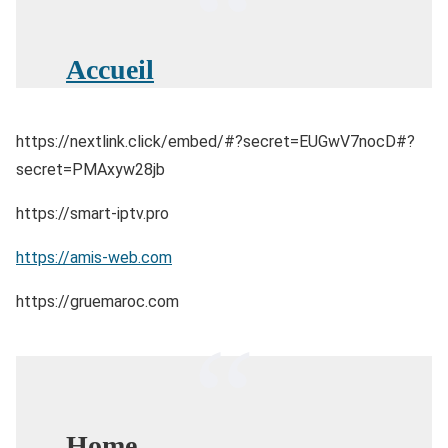
Accueil
https://nextlink.click/embed/#?secret=EUGwV7nocD#?
secret=PMAxyw28jb
https://smart-iptv.pro
https://amis-web.com
https://gruemaroc.com
Home