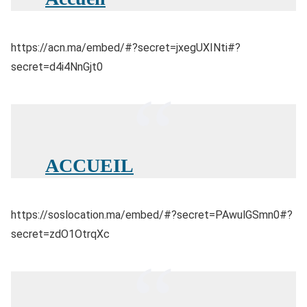
https://acn.ma/embed/#?secret=jxegUXINti#?
secret=d4i4NnGjt0
ACCUEIL
https://soslocation.ma/embed/#?secret=PAwulGSmn0#?
secret=zdO1OtrqXc