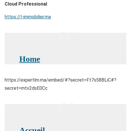
Cloud Professional
https://l-immobilier.ma
Home
https://expertlm.ma/embed/#?secret=Ft7s58BLiC#?
secret=mtv2dsE0Cc
Accueil