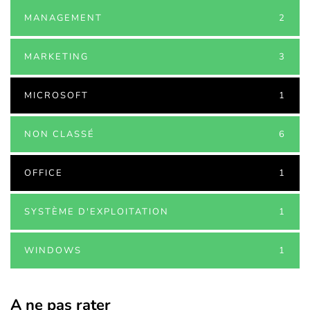
MANAGEMENT
2
MARKETING
3
MICROSOFT
1
NON CLASSÉ
6
OFFICE
1
SYSTÈME D'EXPLOITATION
1
WINDOWS
1
A ne pas rater