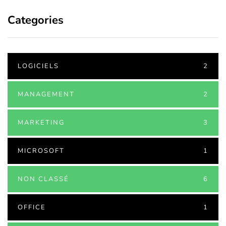
Categories
LOGICIELS
2
MANAGEMENT
2
MARKETING
3
MICROSOFT
1
NON CLASSÉ
6
OFFICE
1