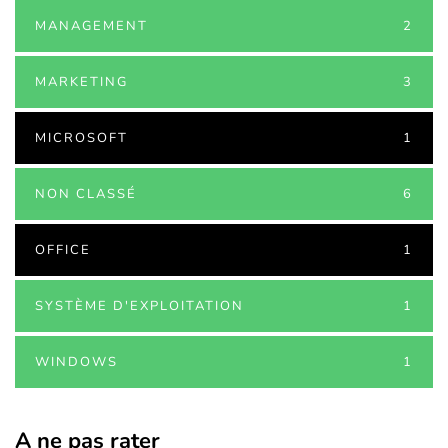
MANAGEMENT
2
MARKETING
3
MICROSOFT
1
NON CLASSÉ
6
OFFICE
1
SYSTÈME D'EXPLOITATION
1
WINDOWS
1
A ne pas rater