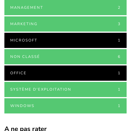
MANAGEMENT
2
MARKETING
3
MICROSOFT
1
NON CLASSÉ
6
OFFICE
1
SYSTÈME D'EXPLOITATION
1
WINDOWS
1
A ne pas rater