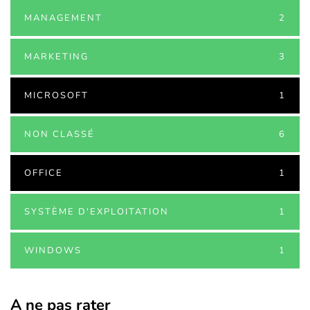
MANAGEMENT
2
MARKETING
3
MICROSOFT
1
NON CLASSÉ
6
OFFICE
1
SYSTÈME D'EXPLOITATION
1
WINDOWS
1
A ne pas rater