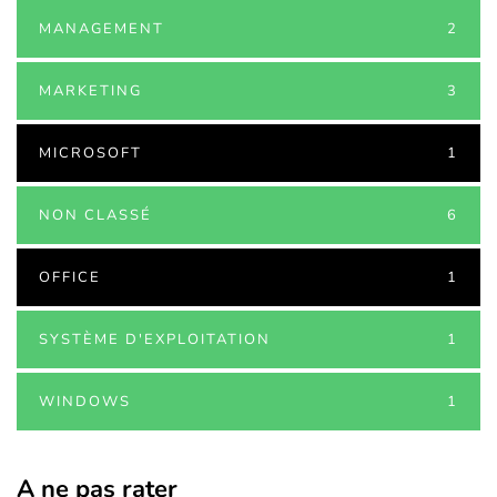
MANAGEMENT
2
MARKETING
3
MICROSOFT
1
NON CLASSÉ
6
OFFICE
1
SYSTÈME D'EXPLOITATION
1
WINDOWS
1
A ne pas rater