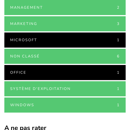
MANAGEMENT
2
MARKETING
3
MICROSOFT
1
NON CLASSÉ
6
OFFICE
1
SYSTÈME D'EXPLOITATION
1
WINDOWS
1
A ne pas rater