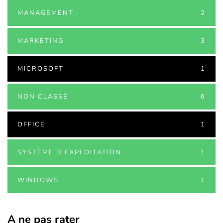
MANAGEMENT
2
MARKETING
3
MICROSOFT
1
NON CLASSÉ
6
OFFICE
1
SYSTÈME D'EXPLOITATION
1
WINDOWS
1
A ne pas rater