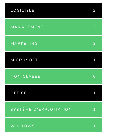
LOGICIELS
2
MANAGEMENT
2
MARKETING
3
MICROSOFT
1
NON CLASSÉ
6
OFFICE
1
SYSTÈME D'EXPLOITATION
1
WINDOWS
1