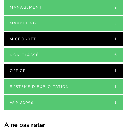
MANAGEMENT
2
MARKETING
3
MICROSOFT
1
NON CLASSÉ
6
OFFICE
1
SYSTÈME D'EXPLOITATION
1
WINDOWS
1
A ne pas rater