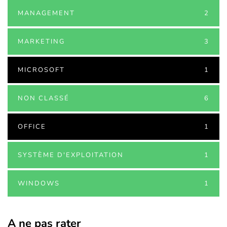
MANAGEMENT
2
MARKETING
3
MICROSOFT
1
NON CLASSÉ
6
OFFICE
1
SYSTÈME D'EXPLOITATION
1
WINDOWS
1
A ne pas rater