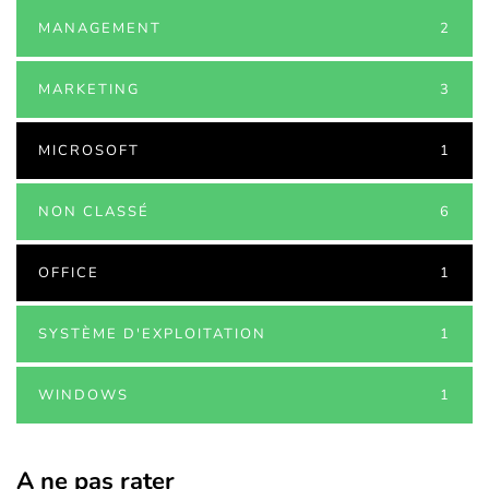
MANAGEMENT
2
MARKETING
3
MICROSOFT
1
NON CLASSÉ
6
OFFICE
1
SYSTÈME D'EXPLOITATION
1
WINDOWS
1
A ne pas rater