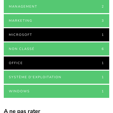
MANAGEMENT
2
MARKETING
3
MICROSOFT
1
NON CLASSÉ
6
OFFICE
1
SYSTÈME D'EXPLOITATION
1
WINDOWS
1
A ne pas rater