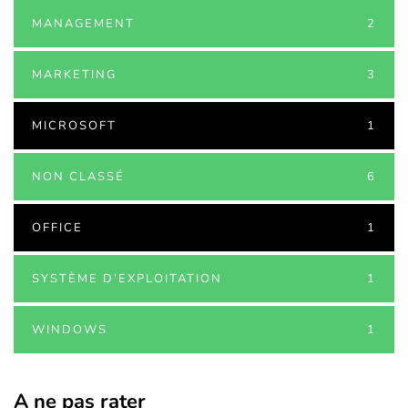
MANAGEMENT
2
MARKETING
3
MICROSOFT
1
NON CLASSÉ
6
OFFICE
1
SYSTÈME D'EXPLOITATION
1
WINDOWS
1
A ne pas rater