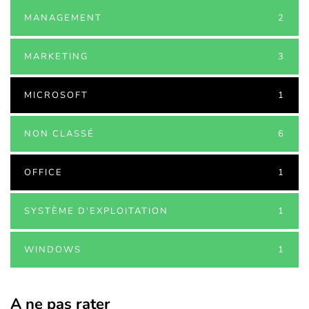
MANAGEMENT
2
MARKETING
3
MICROSOFT
1
NON CLASSÉ
6
OFFICE
1
SYSTÈME D'EXPLOITATION
1
WINDOWS
1
A ne pas rater