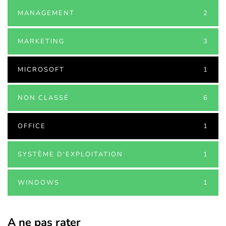
MANAGEMENT
2
MARKETING
3
MICROSOFT
1
NON CLASSÉ
6
OFFICE
1
SYSTÈME D'EXPLOITATION
1
WINDOWS
1
A ne pas rater