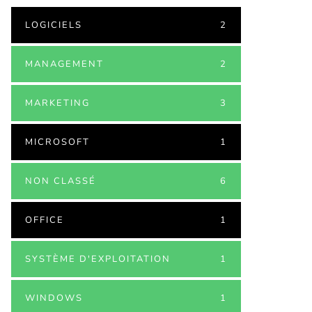
LOGICIELS
2
MANAGEMENT
2
MARKETING
3
MICROSOFT
1
NON CLASSÉ
6
OFFICE
1
SYSTÈME D'EXPLOITATION
1
WINDOWS
1