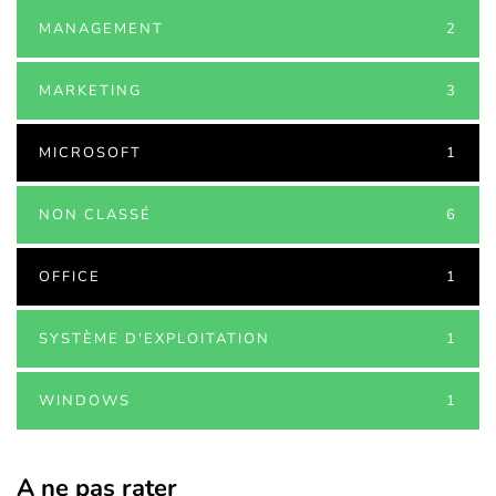
MANAGEMENT
2
MARKETING
3
MICROSOFT
1
NON CLASSÉ
6
OFFICE
1
SYSTÈME D'EXPLOITATION
1
WINDOWS
1
A ne pas rater