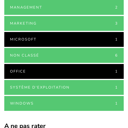
MANAGEMENT
2
MARKETING
3
MICROSOFT
1
NON CLASSÉ
6
OFFICE
1
SYSTÈME D'EXPLOITATION
1
WINDOWS
1
A ne pas rater