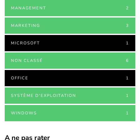
MANAGEMENT
2
MARKETING
3
MICROSOFT
1
NON CLASSÉ
6
OFFICE
1
SYSTÈME D'EXPLOITATION
1
WINDOWS
1
A ne pas rater