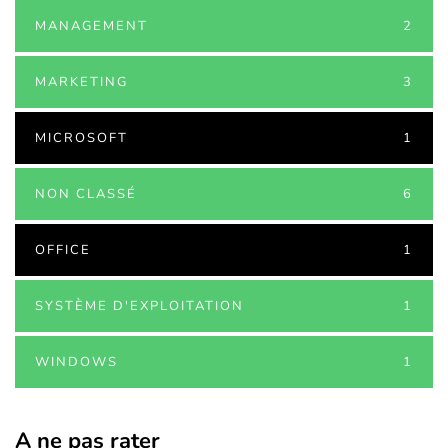
MANAGEMENT
2
MARKETING
3
MICROSOFT
1
NON CLASSÉ
6
OFFICE
1
SYSTÈME D'EXPLOITATION
1
WINDOWS
1
A ne pas rater