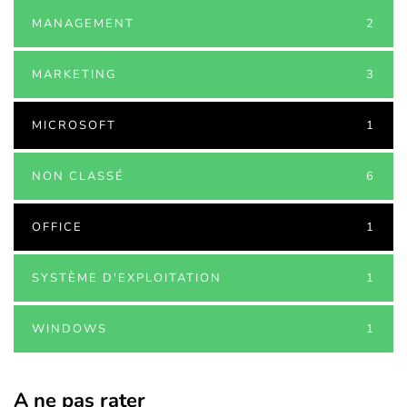
MANAGEMENT
2
MARKETING
3
MICROSOFT
1
NON CLASSÉ
6
OFFICE
1
SYSTÈME D'EXPLOITATION
1
WINDOWS
1
A ne pas rater