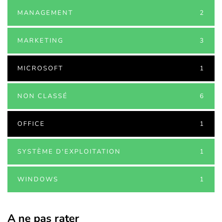
MANAGEMENT
2
MARKETING
3
MICROSOFT
1
NON CLASSÉ
6
OFFICE
1
SYSTÈME D'EXPLOITATION
1
WINDOWS
1
A ne pas rater