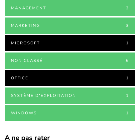
MANAGEMENT
2
MARKETING
3
MICROSOFT
1
NON CLASSÉ
6
OFFICE
1
SYSTÈME D'EXPLOITATION
1
WINDOWS
1
A ne pas rater