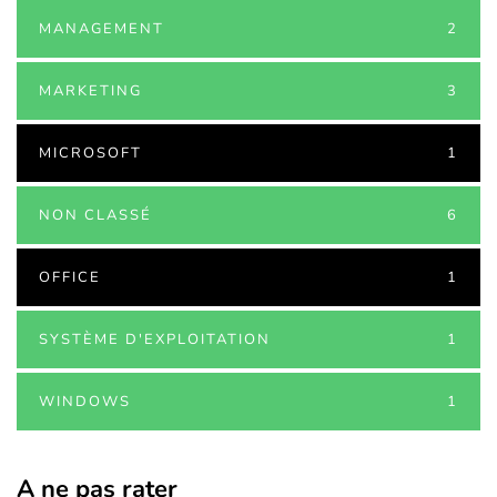
MANAGEMENT
2
MARKETING
3
MICROSOFT
1
NON CLASSÉ
6
OFFICE
1
SYSTÈME D'EXPLOITATION
1
WINDOWS
1
A ne pas rater