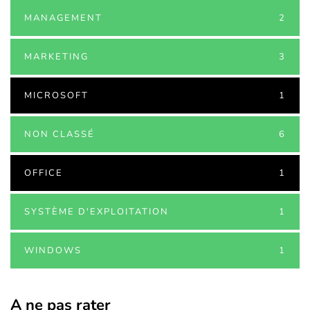
MANAGEMENT
2
MARKETING
3
MICROSOFT
1
NON CLASSÉ
6
OFFICE
1
SYSTÈME D'EXPLOITATION
1
WINDOWS
1
A ne pas rater