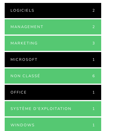
LOGICIELS
2
MANAGEMENT
2
MARKETING
3
MICROSOFT
1
NON CLASSÉ
6
OFFICE
1
SYSTÈME D'EXPLOITATION
1
WINDOWS
1