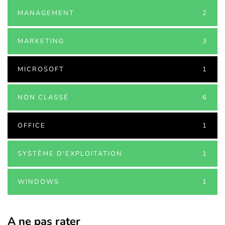
MANAGEMENT
2
MARKETING
3
MICROSOFT
1
NON CLASSÉ
6
OFFICE
1
SYSTÈME D'EXPLOITATION
1
WINDOWS
1
A ne pas rater