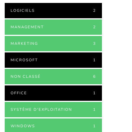
LOGICIELS
2
MANAGEMENT
2
MARKETING
3
MICROSOFT
1
NON CLASSÉ
6
OFFICE
1
SYSTÈME D'EXPLOITATION
1
WINDOWS
1