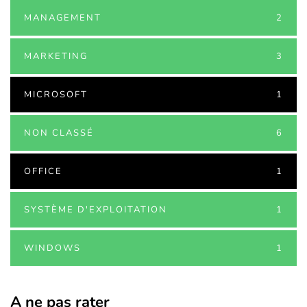
MANAGEMENT
2
MARKETING
3
MICROSOFT
1
NON CLASSÉ
6
OFFICE
1
SYSTÈME D'EXPLOITATION
1
WINDOWS
1
A ne pas rater