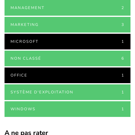
MANAGEMENT
2
MARKETING
3
MICROSOFT
1
NON CLASSÉ
6
OFFICE
1
SYSTÈME D'EXPLOITATION
1
WINDOWS
1
A ne pas rater