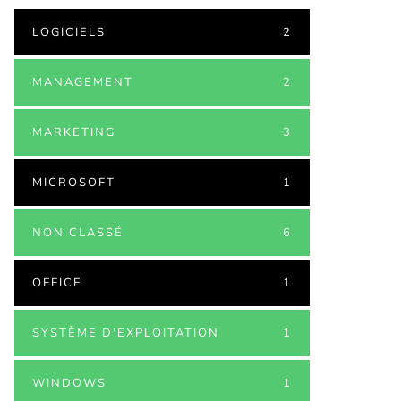
LOGICIELS
2
MANAGEMENT
2
MARKETING
3
MICROSOFT
1
NON CLASSÉ
6
OFFICE
1
SYSTÈME D'EXPLOITATION
1
WINDOWS
1