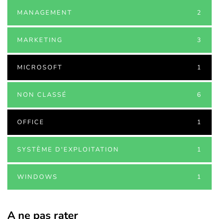
MANAGEMENT
2
MARKETING
3
MICROSOFT
1
NON CLASSÉ
6
OFFICE
1
SYSTÈME D'EXPLOITATION
1
WINDOWS
1
A ne pas rater