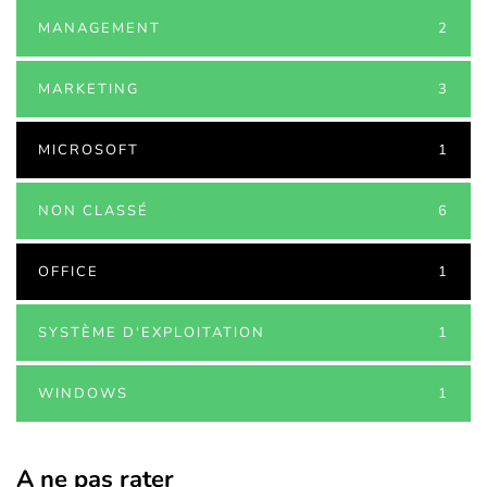
MANAGEMENT
2
MARKETING
3
MICROSOFT
1
NON CLASSÉ
6
OFFICE
1
SYSTÈME D'EXPLOITATION
1
WINDOWS
1
A ne pas rater