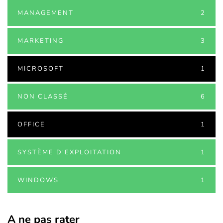
MANAGEMENT
2
MARKETING
3
MICROSOFT
1
NON CLASSÉ
6
OFFICE
1
SYSTÈME D'EXPLOITATION
1
WINDOWS
1
A ne pas rater