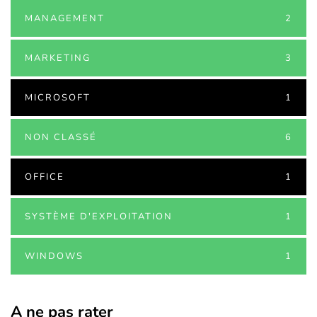
MANAGEMENT
2
MARKETING
3
MICROSOFT
1
NON CLASSÉ
6
OFFICE
1
SYSTÈME D'EXPLOITATION
1
WINDOWS
1
A ne pas rater