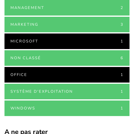
MANAGEMENT
2
MARKETING
3
MICROSOFT
1
NON CLASSÉ
6
OFFICE
1
SYSTÈME D'EXPLOITATION
1
WINDOWS
1
A ne pas rater