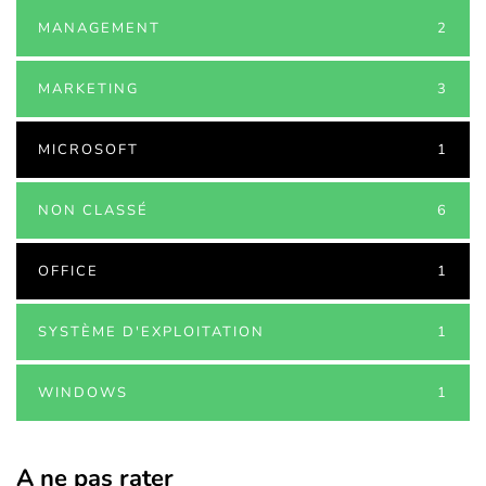
MANAGEMENT
2
MARKETING
3
MICROSOFT
1
NON CLASSÉ
6
OFFICE
1
SYSTÈME D'EXPLOITATION
1
WINDOWS
1
A ne pas rater