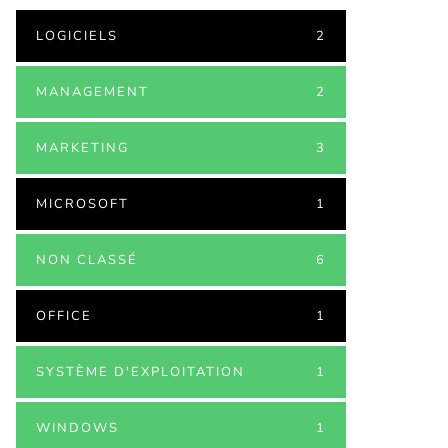
LOGICIELS
2
MANAGEMENT
2
MARKETING
3
MICROSOFT
1
NON CLASSÉ
6
OFFICE
1
SYSTÈME D'EXPLOITATION
1
WINDOWS
1