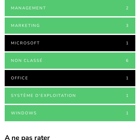
MANAGEMENT
2
MARKETING
3
MICROSOFT
1
NON CLASSÉ
6
OFFICE
1
SYSTÈME D'EXPLOITATION
1
WINDOWS
1
A ne pas rater