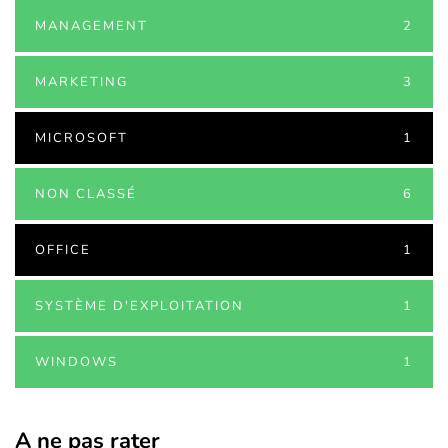
MANAGEMENT
2
MARKETING
3
MICROSOFT
1
NON CLASSÉ
6
OFFICE
1
SYSTÈME D'EXPLOITATION
1
WINDOWS
1
A ne pas rater