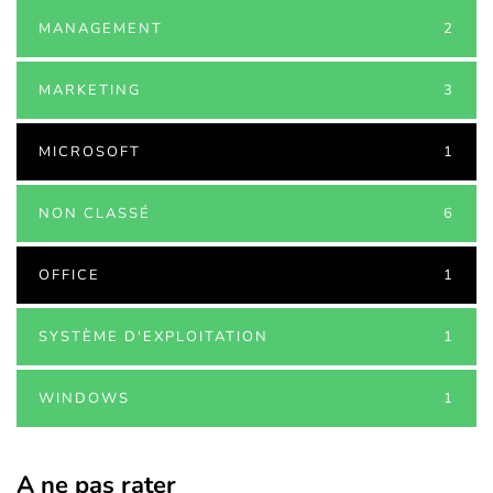
MANAGEMENT
2
MARKETING
3
MICROSOFT
1
NON CLASSÉ
6
OFFICE
1
SYSTÈME D'EXPLOITATION
1
WINDOWS
1
A ne pas rater