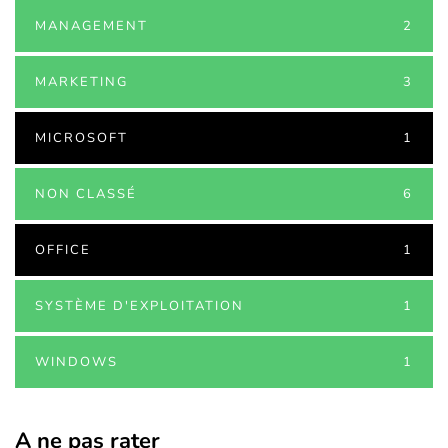
MANAGEMENT
2
MARKETING
3
MICROSOFT
1
NON CLASSÉ
6
OFFICE
1
SYSTÈME D'EXPLOITATION
1
WINDOWS
1
A ne pas rater