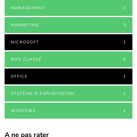
MANAGEMENT
2
MARKETING
3
MICROSOFT
1
NON CLASSÉ
6
OFFICE
1
SYSTÈME D'EXPLOITATION
1
WINDOWS
1
A ne pas rater