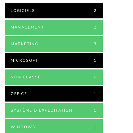
LOGICIELS
2
MANAGEMENT
2
MARKETING
3
MICROSOFT
1
NON CLASSÉ
6
OFFICE
1
SYSTÈME D'EXPLOITATION
1
WINDOWS
1