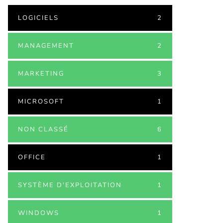
LOGICIELS
2
MANAGEMENT
2
MARKETING
3
MICROSOFT
1
NON CLASSÉ
6
OFFICE
1
SYSTÈME D'EXPLOITATION
1
WINDOWS
1