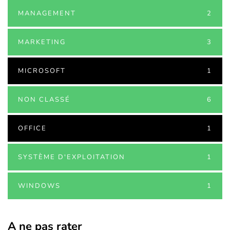
MANAGEMENT
2
MARKETING
3
MICROSOFT
1
NON CLASSÉ
6
OFFICE
1
SYSTÈME D'EXPLOITATION
1
WINDOWS
1
A ne pas rater