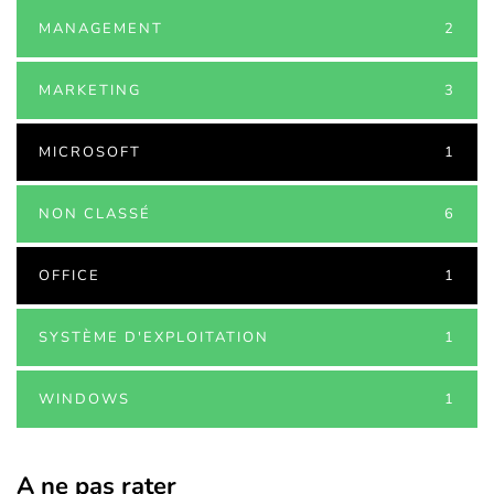
MANAGEMENT
2
MARKETING
3
MICROSOFT
1
NON CLASSÉ
6
OFFICE
1
SYSTÈME D'EXPLOITATION
1
WINDOWS
1
A ne pas rater